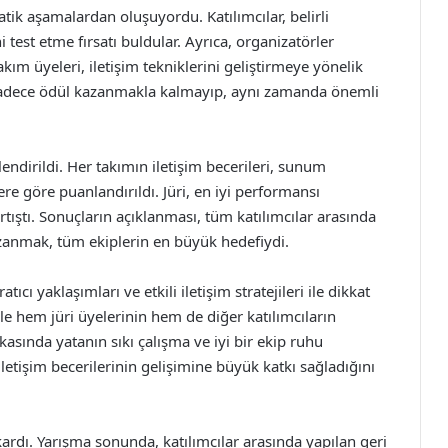
tik aşamalardan oluşuyordu. Katılımcılar, belirli
i test etme fırsatı buldular. Ayrıca, organizatörler
takım üyeleri, iletişim tekniklerini geliştirmeye yönelik
r sadece ödül kazanmakla kalmayıp, aynı zamanda önemli
rlendirildi. Her takımın iletişim becerileri, sunum
ere göre puanlandırıldı. Jüri, en iyi performansı
rtıştı. Sonuçların açıklanması, tüm katılımcılar arasında
azanmak, tüm ekiplerin en büyük hedefiydi.
ıcı yaklaşımları ve etkili iletişim stratejileri ile dikkat
le hem jüri üyelerinin hem de diğer katılımcıların
rkasında yatanın sıkı çalışma ve iyi bir ekip ruhu
iletişim becerilerinin gelişimine büyük katkı sağladığını
ardı. Yarışma sonunda, katılımcılar arasında yapılan geri