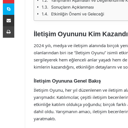
Yarışmanın Aşamaları ve Değerlendirme Kri
Skype
Sonuçların Açıklanması
Etkinliğin Önemi ve Geleceği
E-Posta ile paylaş
Yazdır
İletişim Oyununu Kim Kazandı
2024 yılı, medya ve iletişim alanında birçok yenil
olanlarından biri ise “İletişim Oyunu” isimli etkinli
sergileyerek hem eğlenceli anlar yaşadı hem de 
kimlerin kazandığını, etkinliğin detaylarını ve s
İletişim Oyununa Genel Bakış
İletişim Oyunu, her yıl düzenlenen ve iletişim al
yarışmadır. Katılımcılar, çeşitli iletişim becerileri
etkinliğe katılım oldukça yoğundu; birçok farklı
dahil oldu. Yarışmanın amacı, iletişim becerileri
yaratmaktı.