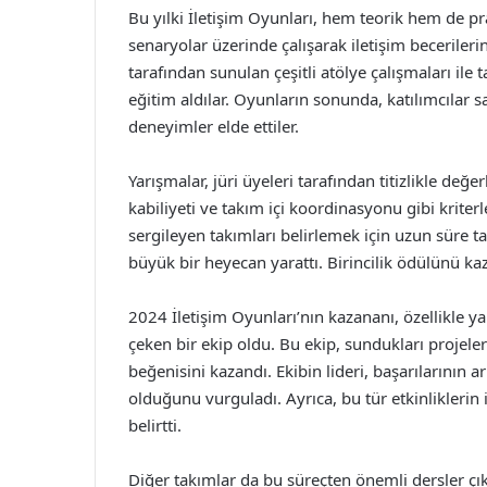
Bu yılki İletişim Oyunları, hem teorik hem de pra
senaryolar üzerinde çalışarak iletişim becerilerin
tarafından sunulan çeşitli atölye çalışmaları ile 
eğitim aldılar. Oyunların sonunda, katılımcıla
deneyimler elde ettiler.
Yarışmalar, jüri üyeleri tarafından titizlikle değe
kabiliyeti ve takım içi koordinasyonu gibi kriterl
sergileyen takımları belirlemek için uzun süre ta
büyük bir heyecan yarattı. Birincilik ödülünü k
2024 İletişim Oyunları’nın kazananı, özellikle yarat
çeken bir ekip oldu. Bu ekip, sundukları projeler
beğenisini kazandı. Ekibin lideri, başarılarının a
olduğunu vurguladı. Ayrıca, bu tür etkinliklerin 
belirtti.
Diğer takımlar da bu süreçten önemli dersler çık