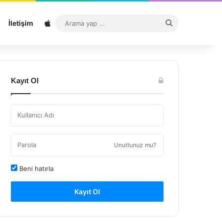
Sitemap
Arama
İletişim
yap
...
Kayıt Ol
Unuttunuz mu?
Beni hatırla
Kayıt Ol