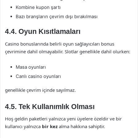
Kombine kupon şartı
Bazı branşların çevrim dışı bırakılması
4.4. Oyun Kısıtlamaları
Casino bonuslarında belirli oyun sağlayıcıları bonus
çevrimine dahil olmayabilir. Slotlar genellikle dahil olurken:
Masa oyunları
Canlı casino oyunları
genellikle çevrim içinde sayılmaz.
4.5. Tek Kullanımlık Olması
Hoş geldin paketleri yalnızca yeni üyelere özeldir ve bir
kullanıcı yalnızca
bir kez
alma hakkına sahiptir.