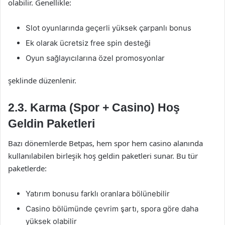
olabilir. Genellikle:
Slot oyunlarında geçerli yüksek çarpanlı bonus
Ek olarak ücretsiz free spin desteği
Oyun sağlayıcılarına özel promosyonlar
şeklinde düzenlenir.
2.3. Karma (Spor + Casino) Hoş
Geldin Paketleri
Bazı dönemlerde Betpas, hem spor hem casino alanında
kullanılabilen birleşik hoş geldin paketleri sunar. Bu tür
paketlerde:
Yatırım bonusu farklı oranlara bölünebilir
Casino bölümünde çevrim şartı, spora göre daha
yüksek olabilir