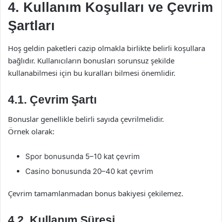
4. Kullanım Koşulları ve Çevrim
Şartları
Hoş geldin paketleri cazip olmakla birlikte belirli koşullara
bağlıdır. Kullanıcıların bonusları sorunsuz şekilde
kullanabilmesi için bu kuralları bilmesi önemlidir.
4.1. Çevrim Şartı
Bonuslar genellikle belirli sayıda çevrilmelidir.
Örnek olarak:
Spor bonusunda 5–10 kat çevrim
Casino bonusunda 20–40 kat çevrim
Çevrim tamamlanmadan bonus bakiyesi çekilemez.
4.2. Kullanım Süresi