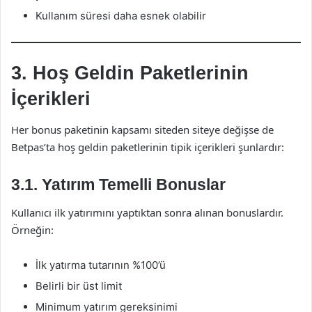
Kullanım süresi daha esnek olabilir
3. Hoş Geldin Paketlerinin
İçerikleri
Her bonus paketinin kapsamı siteden siteye değişse de
Betpas’ta hoş geldin paketlerinin tipik içerikleri şunlardır:
3.1. Yatırım Temelli Bonuslar
Kullanıcı ilk yatırımını yaptıktan sonra alınan bonuslardır.
Örneğin:
İlk yatırma tutarının %100’ü
Belirli bir üst limit
Minimum yatırım gereksinimi