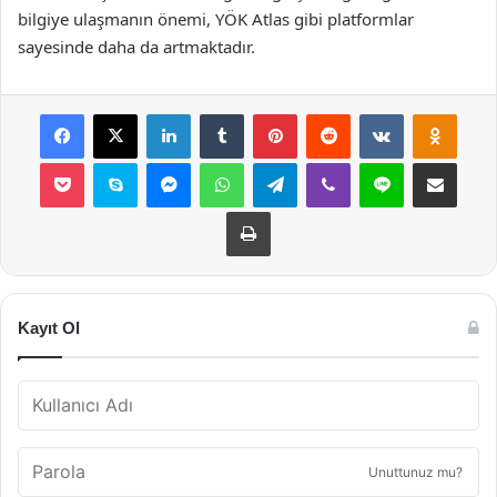
bilgiye ulaşmanın önemi, YÖK Atlas gibi platformlar
sayesinde daha da artmaktadır.
Facebook
X
LinkedIn
Tumblr
Pinterest
Reddit
VKontakte
Odnok
Pocket
Skype
Messenger
WhatsApp
Telegram
Viber
Line
E-Posta ile payla
Yazdır
Kayıt Ol
Unuttunuz mu?