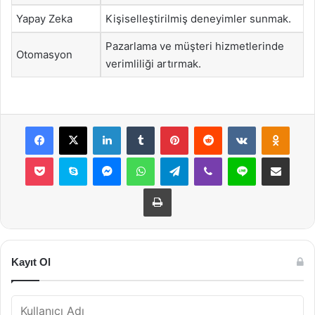
Yapay Zeka
Kişiselleştirilmiş deneyimler sunmak.
Pazarlama ve müşteri hizmetlerinde
Otomasyon
verimliliği artırmak.
Facebook
X
LinkedIn
Tumblr
Pinterest
Reddit
VKontakte
Odnok
Pocket
Skype
Messenger
WhatsApp
Telegram
Viber
Line
E-Posta ile payla
Yazdır
Kayıt Ol