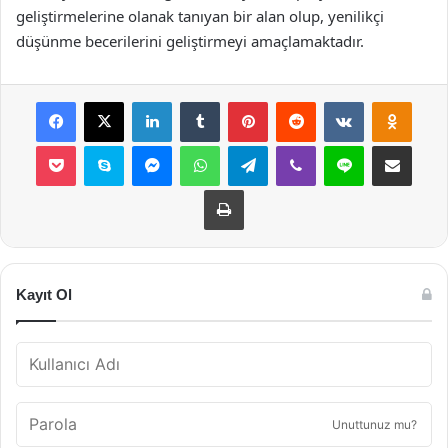
geliştirmelerine olanak tanıyan bir alan olup, yenilikçi
düşünme becerilerini geliştirmeyi amaçlamaktadır.
Facebook
X
LinkedIn
Tumblr
Pinterest
Reddit
VKontakte
Odnok
Pocket
Skype
Messenger
WhatsApp
Telegram
Viber
Line
E-Posta ile payla
Yazdır
Kayıt Ol
Unuttunuz mu?