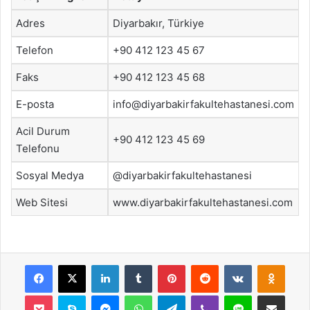
Adres
Diyarbakır, Türkiye
Telefon
+90 412 123 45 67
Faks
+90 412 123 45 68
E-posta
info@diyarbakirfakultehastanesi.com
Acil Durum
+90 412 123 45 69
Telefonu
Sosyal Medya
@diyarbakirfakultehastanesi
Web Sitesi
www.diyarbakirfakultehastanesi.com
Facebook
X
LinkedIn
Tumblr
Pinterest
Reddit
VKontakte
Odnok
Pocket
Skype
Messenger
WhatsApp
Telegram
Viber
Line
E-Posta ile payla