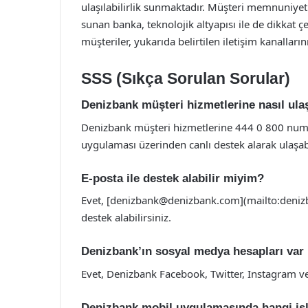
ulaşılabilirlik sunmaktadır. Müşteri memnuniyetin
sunan banka, teknolojik altyapısı ile de dikkat 
müşteriler, yukarıda belirtilen iletişim kanalların
SSS (Sıkça Sorulan Sorular)
Denizbank müşteri hizmetlerine nasıl ula
Denizbank müşteri hizmetlerine 444 0 800 numa
uygulaması üzerinden canlı destek alarak ulaşabi
E-posta ile destek alabilir miyim?
Evet, [
denizbank@denizbank.com
](mailto:
deni
destek alabilirsiniz.
Denizbank’ın sosyal medya hesapları var
Evet, Denizbank Facebook, Twitter, Instagram ve
Denizbank mobil uygulamasında hangi işl