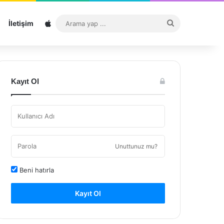
Sitemap
Arama
İletişim
yap
...
Kayıt Ol
Unuttunuz mu?
Beni hatırla
Kayıt Ol