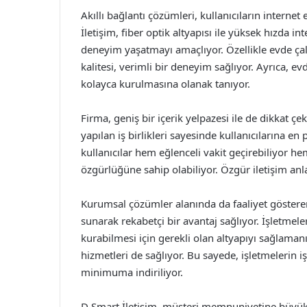
Akıllı bağlantı çözümleri, kullanıcıların internet 
İletişim, fiber optik altyapısı ile yüksek hızda in
deneyim yaşatmayı amaçlıyor. Özellikle evde çalı
kalitesi, verimli bir deneyim sağlıyor. Ayrıca, ev
kolayca kurulmasına olanak tanıyor.
Firma, geniş bir içerik yelpazesi ile de dikkat çek
yapılan iş birlikleri sayesinde kullanıcılarına en
kullanıcılar hem eğlenceli vakit geçirebiliyor hem
özgürlüğüne sahip olabiliyor. Özgür iletişim anla
Kurumsal çözümler alanında da faaliyet gösteren
sunarak rekabetçi bir avantaj sağlıyor. İşletmeleri
kurabilmesi için gerekli olan altyapıyı sağlaman
hizmetleri de sağlıyor. Bu sayede, işletmelerin iş
minimuma indiriliyor.
D Smart İletişim, müşteri memnuniyetine büyük ö