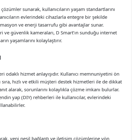
an çözümler sunarak, kullanıcıların yaşam standartlarını
lanıcıların evlerindeki cihazlarla entegre bir şekilde
tomasyon ve enerji tasarrufu gibi avantajlar sunar.
eri ve güvenlik kameraları, D Smart’ın sunduğu internet
arın yaşamlarını kolaylaştırır.
ı
eri odaklı hizmet anlayışıdır. Kullanıcı memnuniyetini ön
ıra, hızlı ve etkili müşteri destek hizmetleri ile de dikkat
anıt alarak, sorunlarını kolaylıkla çözme imkanı bulurlar.
in yap (DIY) rehberleri ile kullanıcılar, evlerindeki
llanabilirler.
rak, yeni nesil bağlantı ve iletişim çözümlerine yön