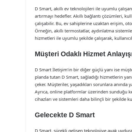
D Smart, akıllı ev teknolojileri ile uyumlu çalış
artırmayı hedefler. Akıllı bağlantı çözümleri, kul
çalışabilir. Bu, ev sahiplerine uzaktan erişim, o
Örneğin, akıllı termostatlar, aydınlatma sisteml
hizmetleri ile uyumlu şekilde çalışarak, kullanıcıl
Müşteri Odaklı Hizmet Anlayış
D Smart İletişim’in bir diğer güçlü yanı ise müşt
planda tutan D Smart, sağladığı hizmetlerin yanı s
çeker. Müşteriler, yaşadıkları sorunlara anında y
Ayrıca, online platformlar üzerinden sunduğu kend
cihazları ve sistemleri daha bilinçli bir şekilde ku
Gelecekte D Smart
D Smart, sürekli gelişen teknolojiye ayak uydura