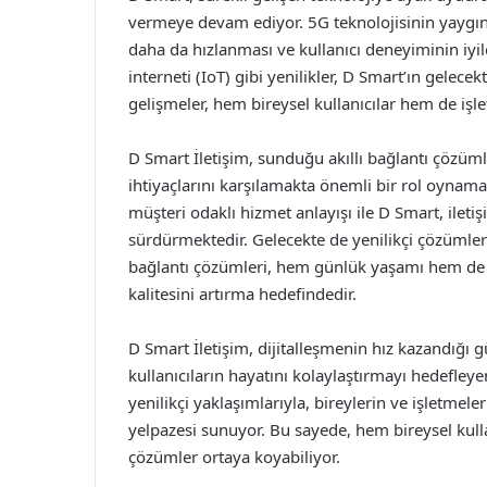
vermeye devam ediyor. 5G teknolojisinin yaygınl
daha da hızlanması ve kullanıcı deneyiminin iyil
interneti (IoT) gibi yenilikler, D Smart’ın gelec
gelişmeler, hem bireysel kullanıcılar hem de işle
D Smart İletişim, sunduğu akıllı bağlantı çözüml
ihtiyaçlarını karşılamakta önemli bir rol oynamak
müşteri odaklı hizmet anlayışı ile D Smart, ilet
sürdürmektedir. Gelecekte de yenilikçi çözümlerl
bağlantı çözümleri, hem günlük yaşamı hem de iş 
kalitesini artırma hedefindedir.
D Smart İletişim, dijitalleşmenin hız kazandığı 
kullanıcıların hayatını kolaylaştırmayı hedefleyen
yenilikçi yaklaşımlarıyla, bireylerin ve işletmeler
yelpazesi sunuyor. Bu sayede, hem bireysel kulla
çözümler ortaya koyabiliyor.