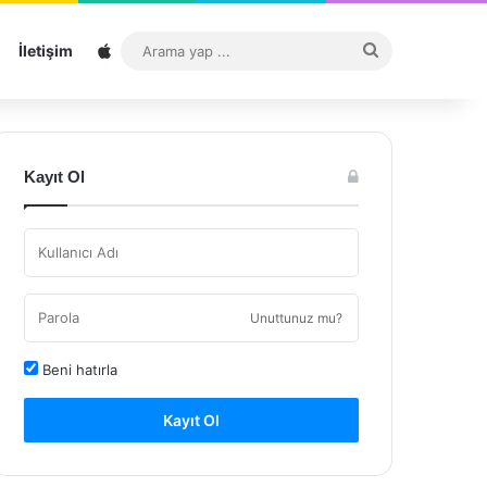
Sitemap
Arama
İletişim
yap
...
Kayıt Ol
Unuttunuz mu?
Beni hatırla
Kayıt Ol