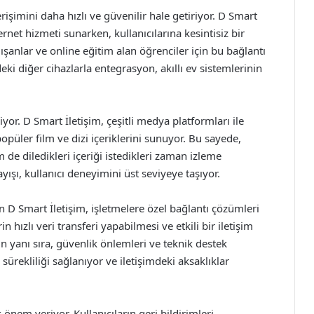
erişimini daha hızlı ve güvenilir hale getiriyor. D Smart
ternet hizmeti sunarken, kullanıcılarına kesintisiz bir
şanlar ve online eğitim alan öğrenciler için bu bağlantı
deki diğer cihazlarla entegrasyon, akıllı ev sistemlerinin
iyor. D Smart İletişim, çeşitli medya platformları ile
 popüler film ve dizi içeriklerini sunuyor. Bu sayede,
 de diledikleri içeriği istedikleri zaman izleme
yışı, kullanıcı deneyimini üst seviyeye taşıyor.
 D Smart İletişim, işletmelere özel bağlantı çözümleri
n hızlı veri transferi yapabilmesi ve etkili bir iletişim
ın yanı sıra, güvenlik önlemleri ve teknik destek
 sürekliliği sağlanıyor ve iletişimdeki aksaklıklar
nem veriyor. Kullanıcıların geri bildirimleri