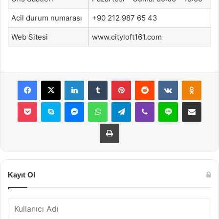
Acil durum numarası
+90 212 987 65 43
Web Sitesi
www.cityloft161.com
Facebook
X
LinkedIn
Tumblr
Pinterest
Reddit
VKontakte
Odnok
Pocket
Skype
Messenger
WhatsApp
Telegram
Viber
Line
E-Posta ile payla
Yazdır
Kayıt Ol