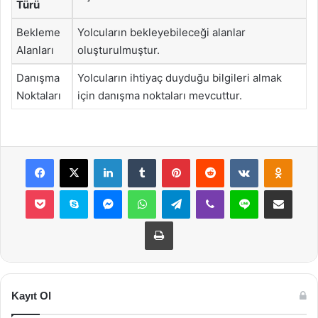
Türü
Bekleme
Yolcuların bekleyebileceği alanlar
Alanları
oluşturulmuştur.
Danışma
Yolcuların ihtiyaç duyduğu bilgileri almak
Noktaları
için danışma noktaları mevcuttur.
Facebook
X
LinkedIn
Tumblr
Pinterest
Reddit
VKontakte
Odnok
Pocket
Skype
Messenger
WhatsApp
Telegram
Viber
Line
E-Posta ile payla
Yazdır
Kayıt Ol