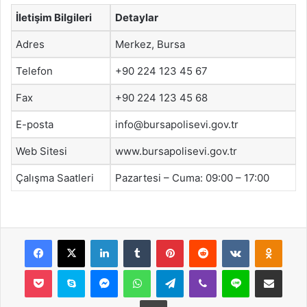
İletişim Bilgileri
Detaylar
Adres
Merkez, Bursa
Telefon
+90 224 123 45 67
Fax
+90 224 123 45 68
E-posta
info@bursapolisevi.gov.tr
Web Sitesi
www.bursapolisevi.gov.tr
Çalışma Saatleri
Pazartesi – Cuma: 09:00 – 17:00
Facebook
X
LinkedIn
Tumblr
Pinterest
Reddit
VKontakte
Odnok
Pocket
Skype
Messenger
WhatsApp
Telegram
Viber
Line
E-Posta ile payla
Yazdır