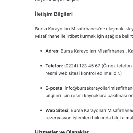
İletişim Bilgileri
Bursa Karayolları Misafirhanesi’ne ulaşmak isteye
Misafirhane ile irtibat kurmak için aşağıda belirtil
Adres
: Bursa Karayolları Misafirhanesi, K
Telefon
: (0224) 123 45 67 (Örnek telefon n
resmi web sitesi kontrol edilmelidir.)
E-posta
:
info@bursakarayollarimisafirhane
bilgileri için resmi kaynaklara bakılması öne
Web Sitesi
: Bursa Karayolları Misafirhanes
rezervasyon işlemleri hakkında bilgi almak 
Hizmetler ve Olanaklar