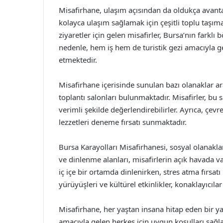
Misafirhane, ulaşım açısından da oldukça avantaj
kolayca ulaşım sağlamak için çeşitli toplu taşıma
ziyaretler için gelen misafirler, Bursa’nın farklı b
nedenle, hem iş hem de turistik gezi amacıyla ge
etmektedir.
Misafirhane içerisinde sunulan bazı olanaklar ar
toplantı salonları bulunmaktadır. Misafirler, bu 
verimli şekilde değerlendirebilirler. Ayrıca, çevr
lezzetleri deneme fırsatı sunmaktadır.
Bursa Karayolları Misafirhanesi, sosyal olanakla
ve dinlenme alanları, misafirlerin açık havada v
iç içe bir ortamda dinlenirken, stres atma fırsatı 
yürüyüşleri ve kültürel etkinlikler, konaklayıcılar
Misafirhane, her yaştan insana hitap eden bir yap
amacıyla gelen herkes için uygun koşulları sağl