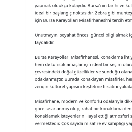
yapmak oldukça kolaydır. Bursa’nın tarihi ve kü
ideal bir başlangıç noktasıdır. Zebra gibi muh
için Bursa Karayolları Misafirhanesi’ni tercih etme
Unutmayın, seyahat öncesi güncel bilgi almak iç
faydalıdır.
Bursa Karayolları Misafirhanesi, konaklama ihtiy
hem de turistik amaçlar için ideal bir seçim ol
çevresindeki doğal güzellikler ve sunduğu olan
odaklanmıştır. Burada konaklayan misafirler, he
zengin kültürel yapısını keşfetme fırsatını yakalay
Misafirhane, modern ve konforlu odalarıyla dikka
göre tasarlanmış olup, rahat bir konaklama den
konaklamak isteyenlerin Hayal ettiği atmosferi
vermektedir. Çok sayıda misafire ev sahipliği ya