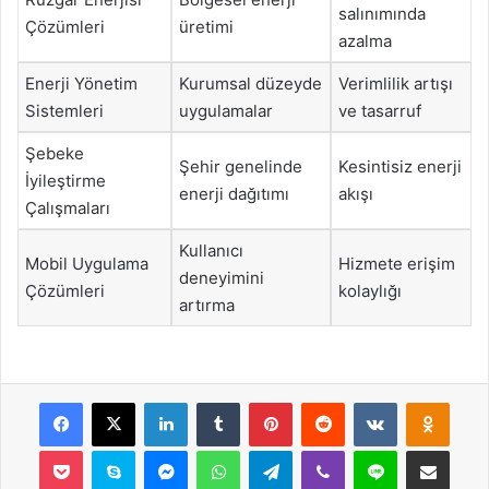
salınımında
Çözümleri
üretimi
azalma
Enerji Yönetim
Kurumsal düzeyde
Verimlilik artışı
Sistemleri
uygulamalar
ve tasarruf
Şebeke
Şehir genelinde
Kesintisiz enerji
İyileştirme
enerji dağıtımı
akışı
Çalışmaları
Kullanıcı
Mobil Uygulama
Hizmete erişim
deneyimini
Çözümleri
kolaylığı
artırma
Facebook
X
LinkedIn
Tumblr
Pinterest
Reddit
VKontakte
Odnok
Pocket
Skype
Messenger
WhatsApp
Telegram
Viber
Line
E-Posta ile payla