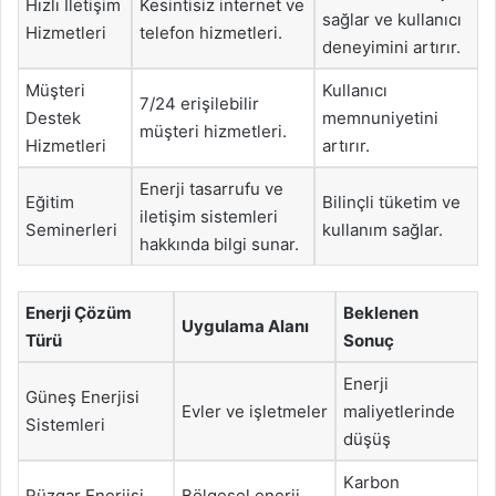
Hızlı İletişim
Kesintisiz internet ve
sağlar ve kullanıcı
Hizmetleri
telefon hizmetleri.
deneyimini artırır.
Müşteri
Kullanıcı
7/24 erişilebilir
Destek
memnuniyetini
müşteri hizmetleri.
Hizmetleri
artırır.
Enerji tasarrufu ve
Eğitim
Bilinçli tüketim ve
iletişim sistemleri
Seminerleri
kullanım sağlar.
hakkında bilgi sunar.
Enerji Çözüm
Beklenen
Uygulama Alanı
Türü
Sonuç
Enerji
Güneş Enerjisi
Evler ve işletmeler
maliyetlerinde
Sistemleri
düşüş
Karbon
Rüzgar Enerjisi
Bölgesel enerji