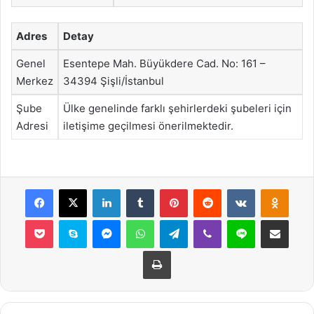
Adres
Detay
Genel
Esentepe Mah. Büyükdere Cad. No: 161 –
Merkez
34394 Şişli/İstanbul
Şube
Ülke genelinde farklı şehirlerdeki şubeleri için
Adresi
iletişime geçilmesi önerilmektedir.
Facebook
X
LinkedIn
Tumblr
Pinterest
Reddit
VKontakte
Odnok
Pocket
Skype
Messenger
WhatsApp
Telegram
Viber
Line
E-Posta ile payla
Yazdır