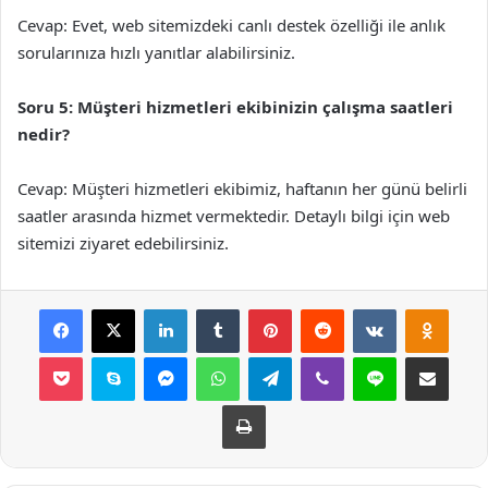
Cevap: Evet, web sitemizdeki canlı destek özelliği ile anlık
sorularınıza hızlı yanıtlar alabilirsiniz.
Soru 5: Müşteri hizmetleri ekibinizin çalışma saatleri
nedir?
Cevap: Müşteri hizmetleri ekibimiz, haftanın her günü belirli
saatler arasında hizmet vermektedir. Detaylı bilgi için web
sitemizi ziyaret edebilirsiniz.
Facebook
X
LinkedIn
Tumblr
Pinterest
Reddit
VKontakte
Odnok
Pocket
Skype
Messenger
WhatsApp
Telegram
Viber
Line
E-Posta ile payla
Yazdır