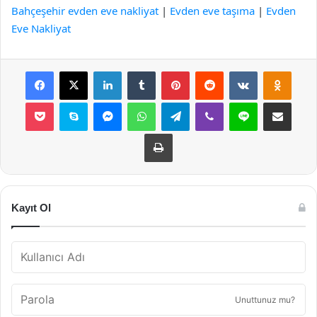
Bahçeşehir evden eve nakliyat
|
Evden eve taşıma
|
Evden
Eve Nakliyat
Facebook
X
LinkedIn
Tumblr
Pinterest
Reddit
VKontakte
Odnok
Pocket
Skype
Messenger
WhatsApp
Telegram
Viber
Line
E-Posta ile payla
Yazdır
Kayıt Ol
Unuttunuz mu?