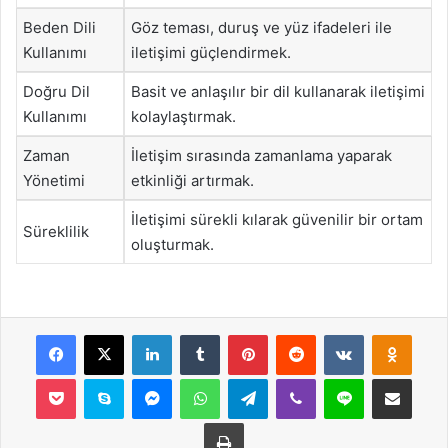
Beden Dili
Göz teması, duruş ve yüz ifadeleri ile
Kullanımı
iletişimi güçlendirmek.
Doğru Dil
Basit ve anlaşılır bir dil kullanarak iletişimi
Kullanımı
kolaylaştırmak.
Zaman
İletişim sırasında zamanlama yaparak
Yönetimi
etkinliği artırmak.
İletişimi sürekli kılarak güvenilir bir ortam
Süreklilik
oluşturmak.
Facebook
X
LinkedIn
Tumblr
Pinterest
Reddit
VKontakte
Odnok
Pocket
Skype
Messenger
WhatsApp
Telegram
Viber
Line
E-Posta ile payla
Yazdır