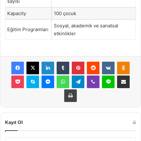
sayısı
Kapacity
100 çocuk
Sosyal, akademik ve sanatsal
Eğitim Programları
etkinlikler
Facebook
X
LinkedIn
Tumblr
Pinterest
Reddit
VKontakte
Odnok
Pocket
Skype
Messenger
WhatsApp
Telegram
Viber
Line
E-Posta ile payla
Yazdır
Kayıt Ol