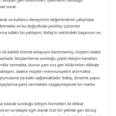
r. Müşteri geri bildirimleri, işletmenin sunduğu
sat sunar.
rak ve kullanıcı deneyimini değerlendiren çalışmalar
yabilmekte ve bu doğrultuda yenilikçi çözümler
rma odaklı bu yaklaşım, Bafaş’ın sektördeki başarısını ve
 ile kaliteli hizmet anlayışını benimsemiş, müşteri odaklı
arkadır. Müşterilerine sunduğu çeşitli iletişim kanalları
yanıtlar vermekte, bunun yanı sıra geri bildirimleri dikkate
u yaklaşım, sadece müşteri memnuniyetini artırmakla
uşturmasına da katkı sağlamaktadır. Bafaş, dinamik yapısı
 ihtiyaçlarına yanıt vermekten vazgeçmeyecek bir marka
tutarak sunduğu iletişim hizmetleri ile dikkat
orun ve taleple ilgili olarak hızlı bir şekilde geri dönüş