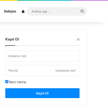
Sitemap
Arama
İletişim
yap
...
Kayıt Ol
Unuttunuz mu?
Beni hatırla
Kayıt Ol