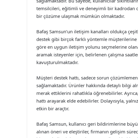
sağlamaktadır. Bu sayede, kullanıcılar sıkıntıla
temsilcileri, eğitimli ve deneyimli bir kadrodan
bir çözüme ulaşmak mümkün olmaktadır.
Bafaş Samsun’un iletişim kanalları oldukça çeşitl
destek gibi birçok farklı yöntemle müşterilerine u
göre en uygun iletişim yolunu seçmelerine olanak
aramak isteyenler için, belirlenen çalışma saatl
kavuşturulmaktadır.
Müşteri destek hattı, sadece sorun çözümlemenin
sağlamaktadır. Ürünler hakkında detaylı bilgi alm
merak ettiklerini rahatlıkla öğrenebilirler. Ayrı
hattı arayarak elde edebilirler. Dolayısıyla, y
etkin bir araçtır.
Bafaş Samsun, kullanıcı geri bildirimlerine büyü
alınan öneri ve eleştiriler, firmanın gelişim sür