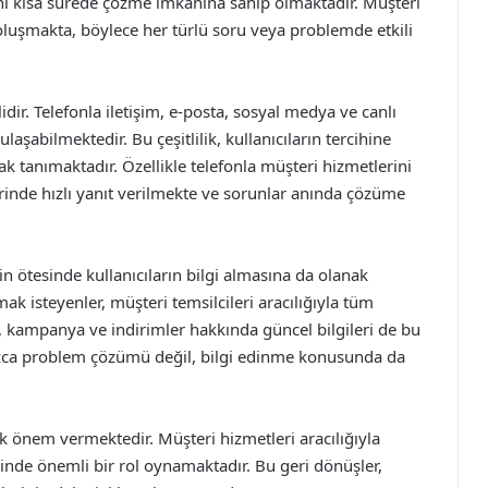
rını kısa sürede çözme imkanına sahip olmaktadır. Müşteri
 oluşmakta, böylece her türlü soru veya problemde etkili
idir. Telefonla iletişim, e-posta, sosyal medya ve canlı
laşabilmektedir. Bu çeşitlilik, kullanıcıların tercihine
 tanımaktadır. Özellikle telefonla müşteri hizmetlerini
erinde hızlı yanıt verilmekte ve sorunlar anında çözüme
 ötesinde kullanıcıların bilgi almasına da olanak
ak isteyenler, müşteri temsilcileri aracılığıyla tüm
ca, kampanya ve indirimler hakkında güncel bilgileri de bu
alnızca problem çözümü değil, bilgi edinme konusunda da
k önem vermektedir. Müşteri hizmetleri aracılığıyla
ecinde önemli bir rol oynamaktadır. Bu geri dönüşler,