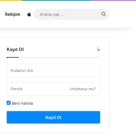
Sitemap
Arama
İletişim
yap
...
Kayıt Ol
Unuttunuz mu?
Beni hatırla
Kayıt Ol