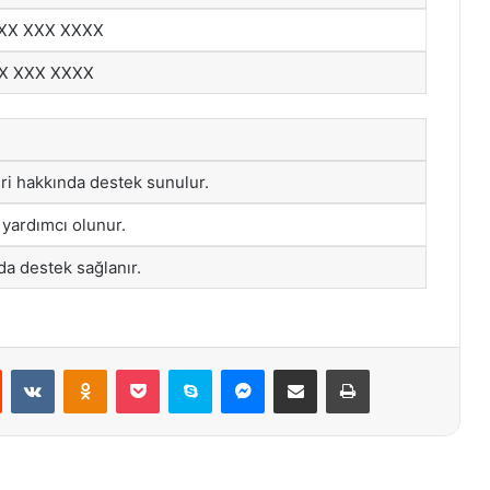
XX XXX XXXX
X XXX XXXX
eri hakkında destek sunulur.
in yardımcı olunur.
rda destek sağlanır.
st
Reddit
VKontakte
Odnoklassniki
Pocket
Skype
Messenger
E-Posta ile paylaş
Yazdır