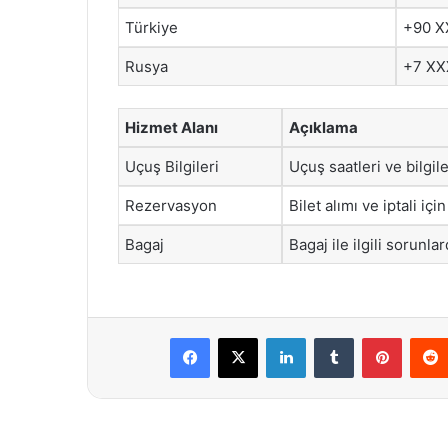
Türkiye
+90 X
Rusya
+7 XX
Hizmet Alanı
Açıklama
Uçuş Bilgileri
Uçuş saatleri ve bilgil
Rezervasyon
Bilet alımı ve iptali iç
Bagaj
Bagaj ile ilgili sorunla
Facebook
X
LinkedIn
Tumblr
Pintere