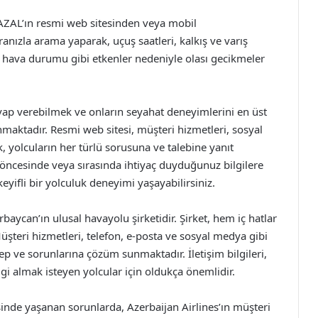
n AZAL’ın resmi web sitesinden veya mobil
nızla arama yaparak, uçuş saatleri, kalkış ve varış
ıca, hava durumu gibi etkenler nedeniyle olası gecikmeler
cevap verebilmek ve onların seyahat deneyimlerini en üst
unmaktadır. Resmi web sitesi, müşteri hizmetleri, sosyal
, yolcuların her türlü sorusuna ve talebine yanıt
 öncesinde veya sırasında ihtiyaç duyduğunuz bilgilere
 keyifli bir yolculuk deneyimi yaşayabilirsiniz.
baycan’ın ulusal havayolu şirketidir. Şirket, hem iç hatlar
şteri hizmetleri, telefon, e-posta ve sosyal medya gibi
lep ve sorunlarına çözüm sunmaktadır. İletişim bilgileri,
gi almak isteyen yolcular için oldukça önemlidir.
sinde yaşanan sorunlarda, Azerbaijan Airlines’ın müşteri