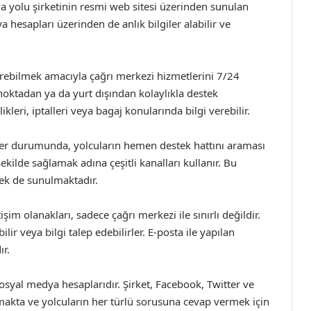
va yolu şirketinin resmi web sitesi üzerinden sunulan
ya hesapları üzerinden de anlık bilgiler alabilir ve
verebilmek amacıyla çağrı merkezi hizmetlerini 7/24
noktadan ya da yurt dışından kolaylıkla destek
ikleri, iptalleri veya bagaj konularında bilgi verebilir.
ler durumunda, yolcuların hemen destek hattını araması
 şekilde sağlamak adına çeşitli kanalları kullanır. Bu
tek de sunulmaktadır.
şim olanakları, sadece çağrı merkezi ile sınırlı değildir.
ilir veya bilgi talep edebilirler. E-posta ile yapılan
ır.
 sosyal medya hesaplarıdır. Şirket, Facebook, Twitter ve
lmakta ve yolcuların her türlü sorusuna cevap vermek için