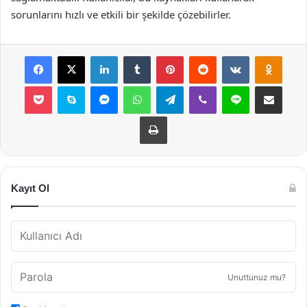
sorunlarını hızlı ve etkili bir şekilde çözebilirler.
Facebook
X
LinkedIn
Tumblr
Pinterest
Reddit
VKontakte
Odnok
Pocket
Skype
Messenger
WhatsApp
Telegram
Viber
Line
E-Posta ile payla
Yazdır
Kayıt Ol
Unuttunuz mu?