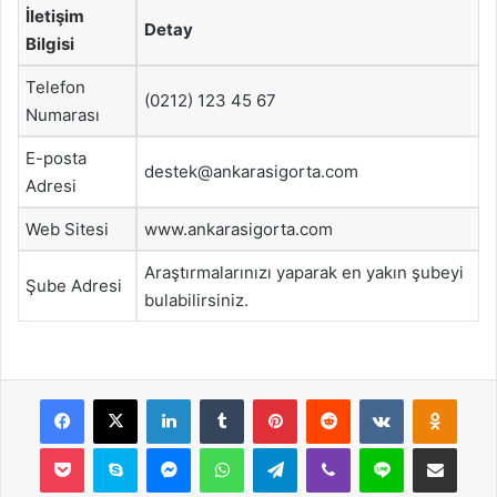
İletişim
Detay
Bilgisi
Telefon
(0212) 123 45 67
Numarası
E-posta
destek@ankarasigorta.com
Adresi
Web Sitesi
www.ankarasigorta.com
Araştırmalarınızı yaparak en yakın şubeyi
Şube Adresi
bulabilirsiniz.
Facebook
X
LinkedIn
Tumblr
Pinterest
Reddit
VKontakte
Odnok
Pocket
Skype
Messenger
WhatsApp
Telegram
Viber
Line
E-Posta ile payla
Yazdır