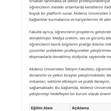
fırsatları tanımakta ve sektör profesyonelleriyle
öğrencilerin mesleki ortamlarda kendilerini ifade
büyük bir platform sunar. Akdeniz Üniversitesi İl
bağlantılar kurmalarına ve kariyerlerinin ilk ad
Fakülte ayrıca, öğrencilerin projelerini geliştireb
donatılmıştır. Medya üretimi, ses ve görüntü tek
öğrencilerin teorik bilgilerini pratiğe dökme imka
çözümler üretebilen profesyoneller yetiştirilmesi
ekipmanlarla donatılmış stüdyolar sayesinde mes
Akdeniz Üniversitesi İletişim Fakültesi, öğrencil
donanımlı ve yetkin bireyler yetiştirmektedir. M
imkanları, sektörle etkileşim ve pratik deneyim,
sağlamaktadır. Bu bağlamda, Akdeniz Üniversitesi 
yetiştirmeyi hedefleyen bir kurum olarak öneml
Eğitim Alanı
Açıklama