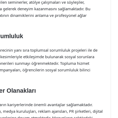
len seminerler, atölye çalışmaları ve söyleşiler,
aya gelerek deneyim kazanmasını sağlamaktadır. Bu
yatının dinamiklerini anlama ve profesyonel ağlar
rumluluk
ürecinin yanı sıra toplumsal sorumluluk projeleri ile de
i kesimleriyle etkileşimde bulunarak sosyal sorunlara
 önerileri sunmayı öğrenmektedir. Topluma hizmet
ampanyaları, öğrencilerin sosyal sorumluluk bilinci
er Olanakları
rın kariyerlerinde önemli avantajlar sağlamaktadır.
 medya kuruluşları, reklam ajansları, PR şirketleri, dijital
riyerlerine devam etmektedir. Mezunların sektördeki