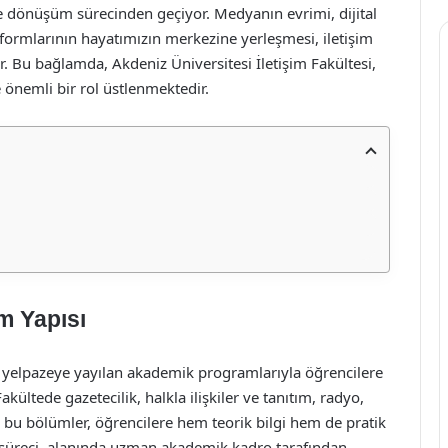
e dönüşüm sürecinden geçiyor. Medyanın evrimi, dijital
atformlarının hayatımızın merkezine yerleşmesi, iletişim
. Bu bağlamda, Akdeniz Üniversitesi İletişim Fakültesi,
e önemli bir rol üstlenmektedir.
m Yapısı
ir yelpazeye yayılan akademik programlarıyla öğrencilere
akültede gazetecilik, halkla ilişkiler ve tanıtım, radyo,
 bu bölümler, öğrencilere hem teorik bilgi hem de pratik
 süreci, alanında uzman akademik kadro tarafından