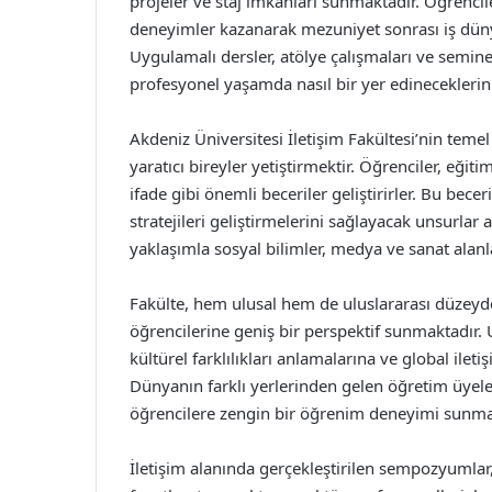
projeler ve staj imkanları sunmaktadır. Öğrencil
deneyimler kazanarak mezuniyet sonrası iş dünya
Uygulamalı dersler, atölye çalışmaları ve semine
profesyonel yaşamda nasıl bir yer edinecekleri
Akdeniz Üniversitesi İletişim Fakültesi’nin temel 
yaratıcı bireyler yetiştirmektir. Öğrenciler, eğit
ifade gibi önemli beceriler geliştirirler. Bu bece
stratejileri geliştirmelerini sağlayacak unsurlar a
yaklaşımla sosyal bilimler, medya ve sanat alan
Fakülte, hem ulusal hem de uluslararası düzeyde
öğrencilerine geniş bir perspektif sunmaktadır. 
kültürel farklılıkları anlamalarına ve global ileti
Dünyanın farklı yerlerinden gelen öğretim üyeler
öğrencilere zengin bir öğrenim deneyimi sunma
İletişim alanında gerçekleştirilen sempozyumlar,