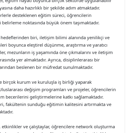
er, eğitim hayatı boyunca birçok sektörde uygulanabilir
sına daha hazırlıklı bir şekilde adım atmaktadır.
rlerle desteklenen eğitim süreci, öğrencilerin
ni belirleme noktasında büyük önem taşımaktadır.
hedeflerinden biri, iletişim bilimi alanında yenilikçi ve
imleri boyunca eleştirel düşünme, araştırma ve yaratıcı
riler, mezunların iş yaşamında öne çıkmalarını ve iletişim
rasında yer almaktadır. Ayrıca, disiplinlerarası bir
larından beslenen bir müfredat sunulmaktadır.
 birçok kurum ve kuruluşla iş birliği yaparak
Uluslararası değişim programları ve projeler, öğrencilerin
şim becerilerini geliştirmelerine katkı sağlamaktadır.
i, fakültenin sunduğu eğitimin kalitesini artırmakta ve
ktadır.
 etkinlikler ve çalıştaylar, öğrencilere network oluşturma