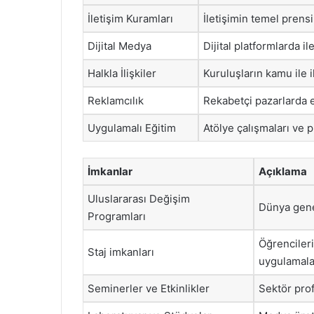
İletişim Kuramları
İletişimin temel prens
Dijital Medya
Dijital platformlarda i
Halkla İlişkiler
Kuruluşların kamu ile il
Reklamcılık
Rekabetçi pazarlarda et
Uygulamalı Eğitim
Atölye çalışmaları ve
İmkanlar
Açıklama
Uluslararası Değişim
Dünya genel
Programları
Öğrenciler
Staj imkanları
uygulamala
Seminerler ve Etkinlikler
Sektör prof