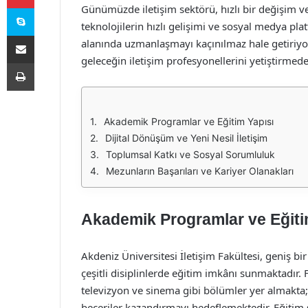
Skype
Günümüzde iletişim sektörü, hızlı bir değişim v
teknolojilerin hızlı gelişimi ve sosyal medya pl
E-Posta ile paylaş
alanında uzmanlaşmayı kaçınılmaz hale getiriyor
geleceğin iletişim profesyonellerini yetiştirmed
Yazdır
Akademik Programlar ve Eğitim Yapısı
Dijital Dönüşüm ve Yeni Nesil İletişim
Toplumsal Katkı ve Sosyal Sorumluluk
Mezunların Başarıları ve Kariyer Olanakları
Akademik Programlar ve Eğiti
Akdeniz Üniversitesi İletişim Fakültesi, geniş b
çeşitli disiplinlerde eğitim imkânı sunmaktadır. F
televizyon ve sinema gibi bölümler yer almakta;
beceriler kazandırmayı hedeflemektedir. Eğitim