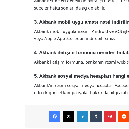
Akbank şubeleri genellikle hafta içi 09:00 – 17:
şubeler hafta sonları da açık olabilir.
3. Akbank mobil uygulaması nasıl indirili
Akbank mobil uygulamasını, Android ve iOS işlet
veya Apple App Store’dan indirebilirsiniz.
4. Akbank iletişim formunu nereden bulab
Akbank iletişim formuna, bankanın resmi web sit
5. Akbank sosyal medya hesapları hangile
Akbank’ın resmi sosyal medya hesapları Faceboo
ederek güncel kampanyalar hakkında bilgi alabili
Facebook
X
LinkedIn
Tumblr
Pintere