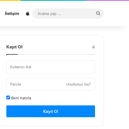
Sitemap
Arama
İletişim
yap
...
Kayıt Ol
Unuttunuz mu?
Beni hatırla
Kayıt Ol