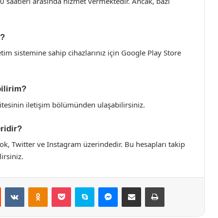
00 saatleri arasında hizmet vermektedir. Ancak, bazı
r?
im sistemine sahip cihazlarınız için Google Play Store
ilirim?
esinin iletişim bölümünden ulaşabilirsiniz.
ridir?
k, Twitter ve Instagram üzerindedir. Bu hesapları takip
rsiniz.
st
Reddit
VKontakte
Odnoklassniki
Pocket
Skype
Messenger
E-Posta ile paylaş
Yazdır