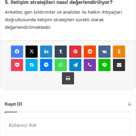
5. İletişim stratejileri nasıl değerlendiriliyor?
Anketler, geri bildirimler ve analizler ile halkın ihtiyaçları
doğrultusunda iletişim stratejileri sürekli olarak
değerlendirilmektedir.
Facebook
X
LinkedIn
Tumblr
Pinterest
Reddit
VKontakte
Odnok
Pocket
Skype
Messenger
WhatsApp
Telegram
Viber
Line
E-Posta ile payla
Yazdır
Kayıt Ol