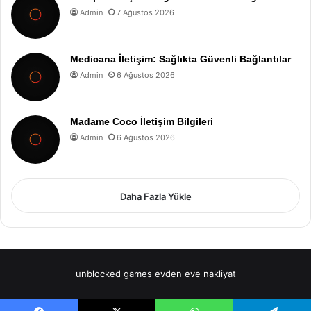
Admin
7 Ağustos 2026
Medicana İletişim: Sağlıkta Güvenli Bağlantılar
Admin
6 Ağustos 2026
Madame Coco İletişim Bilgileri
Admin
6 Ağustos 2026
Daha Fazla Yükle
unblocked games
evden eve nakliyat